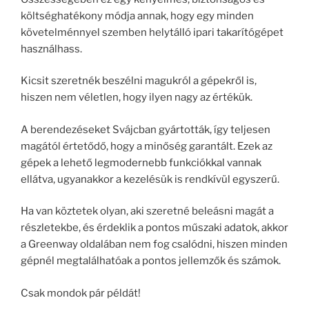
költséghatékony módja annak, hogy egy minden
követelménnyel szemben helytálló ipari takarítógépet
használhass.
Kicsit szeretnék beszélni magukról a gépekről is,
hiszen nem véletlen, hogy ilyen nagy az értékük.
A berendezéseket Svájcban gyártották, így teljesen
magától értetődő, hogy a minőség garantált. Ezek az
gépek a lehető legmodernebb funkciókkal vannak
ellátva, ugyanakkor a kezelésük is rendkívül egyszerű.
Ha van köztetek olyan, aki szeretné beleásni magát a
részletekbe, és érdeklik a pontos műszaki adatok, akkor
a Greenway oldalában nem fog csalódni, hiszen minden
gépnél megtalálhatóak a pontos jellemzők és számok.
Csak mondok pár példát!