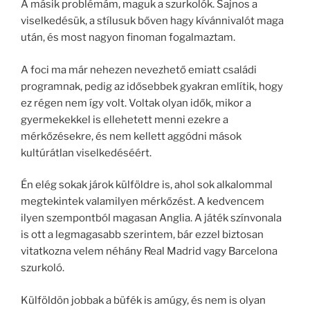
A másik problémám, maguk a szurkolók. Sajnos a
viselkedésük, a stílusuk bőven hagy kívánnivalót maga
után, és most nagyon finoman fogalmaztam.
A foci ma már nehezen nevezhető emiatt családi
programnak, pedig az idősebbek gyakran említik, hogy
ez régen nem így volt. Voltak olyan idők, mikor a
gyermekekkel is ellehetett menni ezekre a
mérkőzésekre, és nem kellett aggódni mások
kultúrátlan viselkedéséért.
Én elég sokak járok külföldre is, ahol sok alkalommal
megtekintek valamilyen mérkőzést. A kedvencem
ilyen szempontból magasan Anglia. A játék színvonala
is ott a legmagasabb szerintem, bár ezzel biztosan
vitatkozna velem néhány Real Madrid vagy Barcelona
szurkoló.
Külföldön jobbak a büfék is amúgy, és nem is olyan