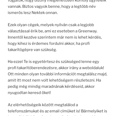
fogjátok, hogy bizony meglehetősen komoly ügyfeleik
vannak. Biztos vagyok benne, hogy a legtöbb név
ismerős lesz Nektek onnan.
Ezek olyan cégek, melyek nyilván csak a legjobb
választással érik be, ami ez eseteben a Greenway.
Innentől kezdve szerintem már nem is lehet kérdés,
hogy kihez is érdemes fordulni akkor, ha profi
takarítógépre van szükség.
Ha ezzel Te is egyetértesz és szükséged lenne egy
profi takarítóberendezésre, akkor irány a weboldaluk!
Ott minden olyan további információt megtalálsz majd,
amit itt most nem volt lehetőségem részletezni. Ha
pedig még mindig maradnának kérdéseid, akkor
nyugodtan keresd őket!
Az elérhetőségeik között megtalálod a
telefonszámukat és az email címüket is! Bármelyiket is