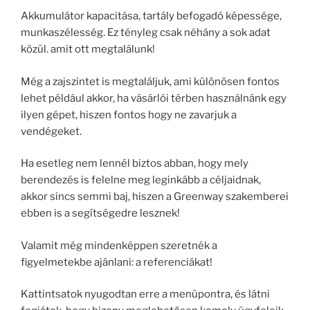
Akkumulátor kapacitása, tartály befogadó képessége,
munkaszélesség. Ez tényleg csak néhány a sok adat
közül. amit ott megtalálunk!
Még a zajszintet is megtaláljuk, ami különösen fontos
lehet például akkor, ha vásárlói térben használnánk egy
ilyen gépet, hiszen fontos hogy ne zavarjuk a
vendégeket.
Ha esetleg nem lennél biztos abban, hogy mely
berendezés is felelne meg leginkább a céljaidnak,
akkor sincs semmi baj, hiszen a Greenway szakemberei
ebben is a segítségedre lesznek!
Valamit még mindenképpen szeretnék a
figyelmetekbe ajánlani: a referenciákat!
Kattintsatok nyugodtan erre a menüpontra, és látni