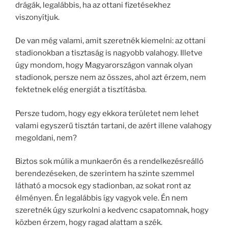
drágák, legalábbis, ha az ottani fizetésekhez
viszonyítjuk.
De van még valami, amit szeretnék kiemelni: az ottani
stadionokban a tisztaság is nagyobb valahogy. Illetve
úgy mondom, hogy Magyarországon vannak olyan
stadionok, persze nem az összes, ahol azt érzem, nem
fektetnek elég energiát a tisztításba.
Persze tudom, hogy egy ekkora területet nem lehet
valami egyszerű tisztán tartani, de azért illene valahogy
megoldani, nem?
Biztos sok múlik a munkaerőn és a rendelkezésreálló
berendezéseken, de szerintem ha szinte szemmel
látható a mocsok egy stadionban, az sokat ront az
élményen. Én legalábbis így vagyok vele. Én nem
szeretnék úgy szurkolni a kedvenc csapatomnak, hogy
közben érzem, hogy ragad alattam a szék.