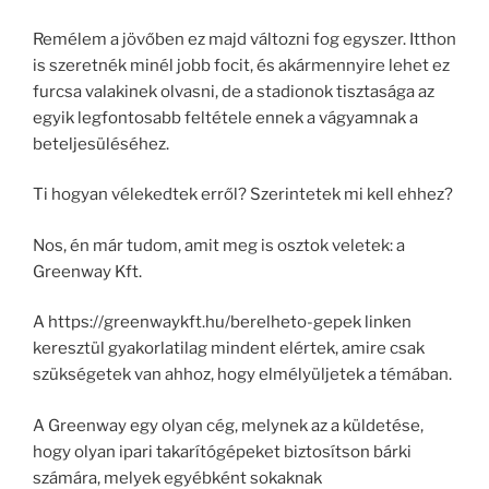
Remélem a jövőben ez majd változni fog egyszer. Itthon
is szeretnék minél jobb focit, és akármennyire lehet ez
furcsa valakinek olvasni, de a stadionok tisztasága az
egyik legfontosabb feltétele ennek a vágyamnak a
beteljesüléséhez.
Ti hogyan vélekedtek erről? Szerintetek mi kell ehhez?
Nos, én már tudom, amit meg is osztok veletek: a
Greenway Kft.
A https://greenwaykft.hu/berelheto-gepek linken
keresztül gyakorlatilag mindent elértek, amire csak
szükségetek van ahhoz, hogy elmélyüljetek a témában.
A Greenway egy olyan cég, melynek az a küldetése,
hogy olyan ipari takarítógépeket biztosítson bárki
számára, melyek egyébként sokaknak