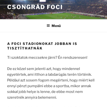
Tartalomhoz
CSONGRÁD FOCI
blog
Menü
A FOCI STADIONOKAT JOBBAN IS
TISZTÍTHATNÁK
Ti szoktatok meccsekre járni? Én rendszeresen!
De ez közel sem jelenti azt, hogy mindennel
egyetértek, ami itthon a labdarúgás terén történik.
Például azt sosem fogom megérteni, hogy miért kell
ennyi pénzt pumpálni ebbe a sportba, mikor annak
sokkal jobb helye is lenne, de ebbe most nem
szeretnék annyira belemenni.