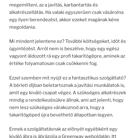
megemlíteni, az a javítás, karbantartás és
alkatrészellátás. Ha valaki egyszerűen csak vásárolna
egy ilyen berendezést, akkor ezeket magának kéne
megoldania.
Mi mindent jelentene ez? További költségeket, időt és
ügyintézést. Arról nem is beszélve, hogy egy egész
vagyont áldozott rá egy profi takarítógépre, aminek az
értéke folyamatosan csak csökkenni fog.
Ezzel szemben mit nyújt ez a fantasztikus szolgáltató?
A bérleti díjban beletartoznak a javítási munkálatok is,
amit egy kiváló csapat végez. A szükséges alkatrészek
mindig a rendelkezésükre állnak, ami azt jelenti, hogy
nem lesz szükséges várakoznod arra, hogy a
takarítógéped újra bevethető állapotban legyen.
Ennek a szolgáltatásnak az előnyét egyébként egy
kiváló ábra is ábrázolja a Greenway weboldalán. Itt