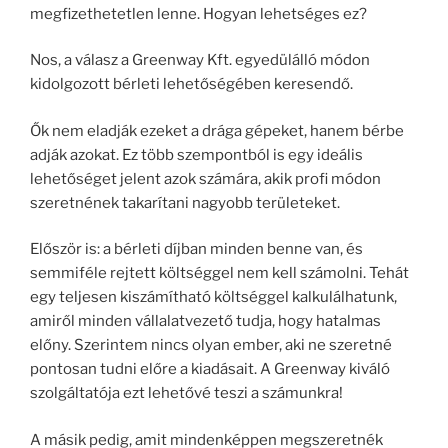
megfizethetetlen lenne. Hogyan lehetséges ez?
Nos, a válasz a Greenway Kft. egyedülálló módon
kidolgozott bérleti lehetőségében keresendő.
Ők nem eladják ezeket a drága gépeket, hanem bérbe
adják azokat. Ez több szempontból is egy ideális
lehetőséget jelent azok számára, akik profi módon
szeretnének takarítani nagyobb területeket.
Először is: a bérleti díjban minden benne van, és
semmiféle rejtett költséggel nem kell számolni. Tehát
egy teljesen kiszámítható költséggel kalkulálhatunk,
amiről minden vállalatvezető tudja, hogy hatalmas
előny. Szerintem nincs olyan ember, aki ne szeretné
pontosan tudni előre a kiadásait. A Greenway kiváló
szolgáltatója ezt lehetővé teszi a számunkra!
A másik pedig, amit mindenképpen megszeretnék