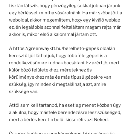
tisztán látszik, hogy pénzügyileg sokkal jobban járunk
egy bérléssel, mintha vásárolnánk. Ha már szóba jött a
weboldal, akkor megemlítem, hogy egy kiváló weblap
ez, én legalábbis azonnal feltaláltam magam rajta már
akkor is, mikor első alkalommal jártam ott.
A https://greenwaykft.hu/berelheto-gepek oldalán
keresztül jól láthatjuk, hogy többféle gépet is a
rendelkezésünkre tudnak bocsátani. Ez azért jó, mert
különböző felületekhez, méretekhez és
körülményekhez más és más típusú gépekre van
szükség, így mindenki megtalálhatja azt, amire
szüksége van.
Attól sem kell tartanod, ha esetleg menet közben úgy
alakulna, hogy másféle berendezésre lesz szükséged,
mert a bérlés keretin belül kicserélik azt Neked.
Összességében ez egy kényelmes, biztonságos és