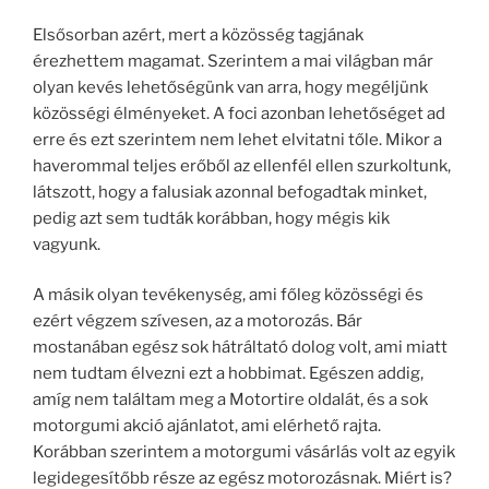
Elsősorban azért, mert a közösség tagjának
érezhettem magamat. Szerintem a mai világban már
olyan kevés lehetőségünk van arra, hogy megéljünk
közösségi élményeket. A foci azonban lehetőséget ad
erre és ezt szerintem nem lehet elvitatni tőle. Mikor a
haverommal teljes erőből az ellenfél ellen szurkoltunk,
látszott, hogy a falusiak azonnal befogadtak minket,
pedig azt sem tudták korábban, hogy mégis kik
vagyunk.
A másik olyan tevékenység, ami főleg közösségi és
ezért végzem szívesen, az a motorozás. Bár
mostanában egész sok hátráltató dolog volt, ami miatt
nem tudtam élvezni ezt a hobbimat. Egészen addig,
amíg nem találtam meg a Motortire oldalát, és a sok
motorgumi akció ajánlatot, ami elérhető rajta.
Korábban szerintem a motorgumi vásárlás volt az egyik
legidegesítőbb része az egész motorozásnak. Miért is?