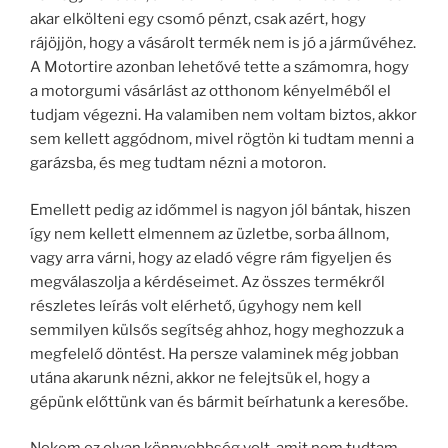
akar elkölteni egy csomó pénzt, csak azért, hogy
rájöjjön, hogy a vásárolt termék nem is jó a járművéhez.
A Motortire azonban lehetővé tette a számomra, hogy
a motorgumi vásárlást az otthonom kényelméből el
tudjam végezni. Ha valamiben nem voltam biztos, akkor
sem kellett aggódnom, mivel rögtön ki tudtam menni a
garázsba, és meg tudtam nézni a motoron.
Emellett pedig az időmmel is nagyon jól bántak, hiszen
így nem kellett elmennem az üzletbe, sorba állnom,
vagy arra várni, hogy az eladó végre rám figyeljen és
megválaszolja a kérdéseimet. Az összes termékről
részletes leírás volt elérhető, úgyhogy nem kell
semmilyen külsős segítség ahhoz, hogy meghozzuk a
megfelelő döntést. Ha persze valaminek még jobban
utána akarunk nézni, akkor ne felejtsük el, hogy a
gépünk előttünk van és bármit beírhatunk a keresőbe.