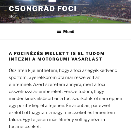
Tartalomhoz
CSONGRÁD FOCI
blog
Menü
A FOCINÉZÉS MELLETT IS EL TUDOM
INTÉZNI A MOTORGUMI VÁSÁRLÁST
Őszintén kijelenthetem, hogy a foci az egyik kedvenc
sportom. Gyerekkorom óta már része volt az
életemnek. Azért szeretem annyira, mert a foci
összehozza az embereket. Persze tudom, hogy
mindenkinek elsősorban a foci szurkolókról nem éppen
egy pozitív kép él a fejében. Én azonban, pár évvel
ezelőtt otthagytam a nagy meccseket és lementem
falura. Egy teljesen más élmény volt így nézni a
focimeccseket.