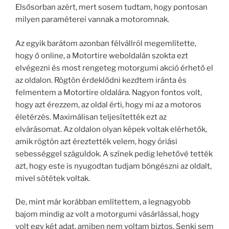
Elsősorban azért, mert sosem tudtam, hogy pontosan
milyen paraméterei vannak a motoromnak.
Az egyik barátom azonban félvállról megemlítette,
hogy ő online, a Motortire weboldalán szokta ezt
elvégezni és most rengeteg motorgumi akció érhető el
az oldalon. Rögtön érdeklődni kezdtem iránta és
felmentem a Motortire oldalára. Nagyon fontos volt,
hogy azt érezzem, az oldal érti, hogy mi az a motoros
életérzés. Maximálisan teljesítették ezt az
elvárásomat. Az oldalon olyan képek voltak elérhetők,
amik rögtön azt éreztették velem, hogy óriási
sebességgel száguldok. A színek pedig lehetővé tették
azt, hogy este is nyugodtan tudjam böngészni az oldalt,
mivel sötétek voltak.
De, mint már korábban említettem, a legnagyobb
bajom mindig az volt a motorgumi vásárlással, hogy
volt egy két adat, amiben nem voltam biztos. Senki sem