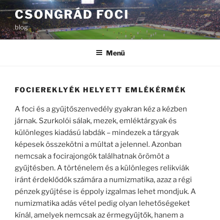
Tartalomhoz
CSONGRÁD FOCI
blog
Menü
FOCIEREKLYÉK HELYETT EMLÉKÉRMÉK
A foci és a gyűjtőszenvedély gyakran kéz a kézben
járnak. Szurkolói sálak, mezek, emléktárgyak és
különleges kiadású labdák – mindezek a tárgyak
képesek összekötni a múltat a jelennel. Azonban
nemcsak a focirajongók találhatnak örömöt a
gyűjtésben. A történelem és a különleges relikviák
iránt érdeklődők számára a numizmatika, azaz a régi
pénzek gyűjtése is éppoly izgalmas lehet mondjuk. A
numizmatika adás vétel pedig olyan lehetőségeket
kínál, amelyek nemcsak az érmegyűjtők, hanem a