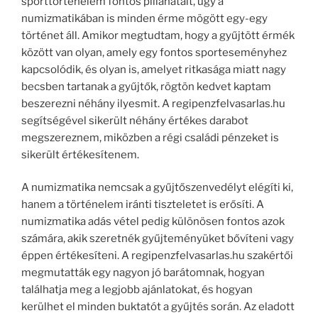
sporttörténelem fontos pillanatait, úgy a
numizmatikában is minden érme mögött egy-egy
történet áll. Amikor megtudtam, hogy a gyűjtött érmék
között van olyan, amely egy fontos sporteseményhez
kapcsolódik, és olyan is, amelyet ritkasága miatt nagy
becsben tartanak a gyűjtők, rögtön kedvet kaptam
beszerezni néhány ilyesmit. A regipenzfelvasarlas.hu
segítségével sikerült néhány értékes darabot
megszereznem, miközben a régi családi pénzeket is
sikerült értékesítenem.
A numizmatika nemcsak a gyűjtőszenvedélyt elégíti ki,
hanem a történelem iránti tiszteletet is erősíti. A
numizmatika adás vétel pedig különösen fontos azok
számára, akik szeretnék gyűjteményüket bővíteni vagy
éppen értékesíteni. A regipenzfelvasarlas.hu szakértői
megmutatták egy nagyon jó barátomnak, hogyan
találhatja meg a legjobb ajánlatokat, és hogyan
kerülhet el minden buktatót a gyűjtés során. Az eladott