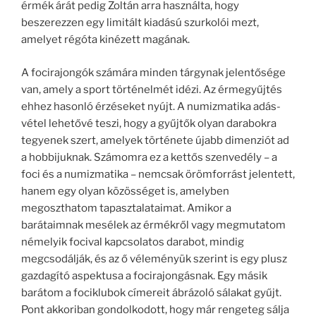
érmék árát pedig Zoltán arra használta, hogy
beszerezzen egy limitált kiadású szurkolói mezt,
amelyet régóta kinézett magának.
A focirajongók számára minden tárgynak jelentősége
van, amely a sport történelmét idézi. Az érmegyűjtés
ehhez hasonló érzéseket nyújt. A numizmatika adás-
vétel lehetővé teszi, hogy a gyűjtők olyan darabokra
tegyenek szert, amelyek története újabb dimenziót ad
a hobbijuknak. Számomra ez a kettős szenvedély – a
foci és a numizmatika – nemcsak örömforrást jelentett,
hanem egy olyan közösséget is, amelyben
megoszthatom tapasztalataimat. Amikor a
barátaimnak mesélek az érmékről vagy megmutatom
némelyik focival kapcsolatos darabot, mindig
megcsodálják, és az ő véleményük szerint is egy plusz
gazdagító aspektusa a focirajongásnak. Egy másik
barátom a fociklubok címereit ábrázoló sálakat gyűjt.
Pont akkoriban gondolkodott, hogy már rengeteg sálja