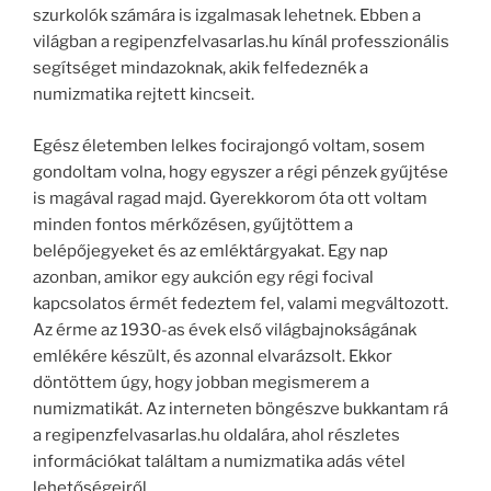
szurkolók számára is izgalmasak lehetnek. Ebben a
világban a regipenzfelvasarlas.hu kínál professzionális
segítséget mindazoknak, akik felfedeznék a
numizmatika rejtett kincseit.
Egész életemben lelkes focirajongó voltam, sosem
gondoltam volna, hogy egyszer a régi pénzek gyűjtése
is magával ragad majd. Gyerekkorom óta ott voltam
minden fontos mérkőzésen, gyűjtöttem a
belépőjegyeket és az emléktárgyakat. Egy nap
azonban, amikor egy aukción egy régi focival
kapcsolatos érmét fedeztem fel, valami megváltozott.
Az érme az 1930-as évek első világbajnokságának
emlékére készült, és azonnal elvarázsolt. Ekkor
döntöttem úgy, hogy jobban megismerem a
numizmatikát. Az interneten böngészve bukkantam rá
a regipenzfelvasarlas.hu oldalára, ahol részletes
információkat találtam a numizmatika adás vétel
lehetőségeiről.