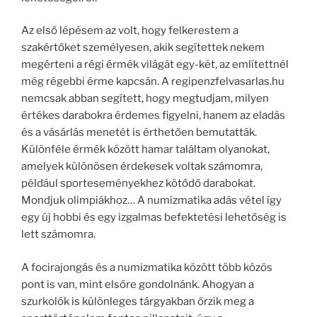
Az első lépésem az volt, hogy felkerestem a
szakértőket személyesen, akik segítettek nekem
megérteni a régi érmék világát egy-két, az említettnél
még régebbi érme kapcsán. A regipenzfelvasarlas.hu
nemcsak abban segített, hogy megtudjam, milyen
értékes darabokra érdemes figyelni, hanem az eladás
és a vásárlás menetét is érthetően bemutatták.
Különféle érmék között hamar találtam olyanokat,
amelyek különösen érdekesek voltak számomra,
például sporteseményekhez kötődő darabokat.
Mondjuk olimpiákhoz… A numizmatika adás vétel így
egy új hobbi és egy izgalmas befektetési lehetőség is
lett számomra.
A focirajongás és a numizmatika között több közös
pont is van, mint elsőre gondolnánk. Ahogyan a
szurkolók is különleges tárgyakban őrzik meg a